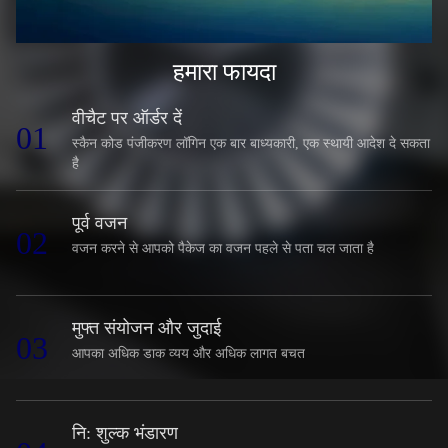
हमारा फायदा
वीचैट पर ऑर्डर दें
01
स्कैन कोड पंजीकरण लॉगिन एक बार बाध्यकारी, एक स्थायी आदेश दे सकता
है
पूर्व वजन
02
वजन करने से आपको पैकेज का वजन पहले से पता चल जाता है
मुफ्त संयोजन और जुदाई
03
आपका अधिक डाक व्यय और अधिक लागत बचत
नि: शुल्क भंडारण