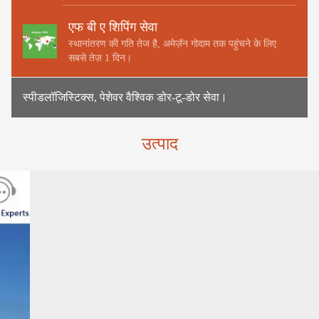
एफ बी ए शिपिंग सेवा
स्थानांतरण की गति तेज है, अमेज़ॅन गोदाम तक पहुंचने के लिए
सबसे तेज़ 1 दिन।
स्पीडलॉजिस्टिक्स, पेशेवर वैश्विक डोर-टू-डोर सेवा।
उत्पाद